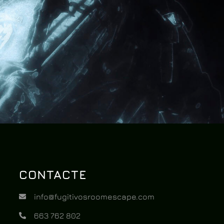
CONTACTE
info@fugitivosroomescape.com
663 762 802