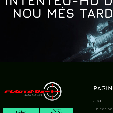
INTENTEU-HO D
NOU MÉS TAR
PÀGI
Jocs
Ubicacion