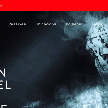
m
Reserves
Ubicacions
Bo Regal
FAQ’s
N
EL