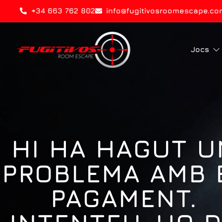
+34 663 762 802
info@fugitivosroomescape.co
Jocs
HI HA HAGUT U
PROBLEMA AMB 
PAGAMENT.