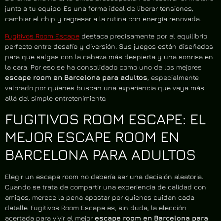
junto a tu equipo. Es una forma ideal de liberar tensiones,
cambiar el chip y regresar a la rutina con energía renovada.
Fugitivos Room Escape
destaca precisamente por el equilibrio
perfecto entre desafío y diversión. Sus juegos están diseñados
para que salgas con la cabeza más despierta y una sonrisa en
la cara. Por eso se ha consolidado como uno de los mejores
escape room en Barcelona para adultos
, especialmente
valorado por quienes buscan una experiencia que vaya más
allá del simple entretenimiento.
FUGITIVOS ROOM ESCAPE: EL
MEJOR ESCAPE ROOM EN
BARCELONA PARA ADULTOS
Elegir un escape room no debería ser una decisión aleatoria.
Cuando se trata de compartir una experiencia de calidad con
amigos, merece la pena apostar por quienes cuidan cada
detalle. Fugitivos Room Escape es, sin duda, la elección
acertada para vivir el mejor
escape room en Barcelona para