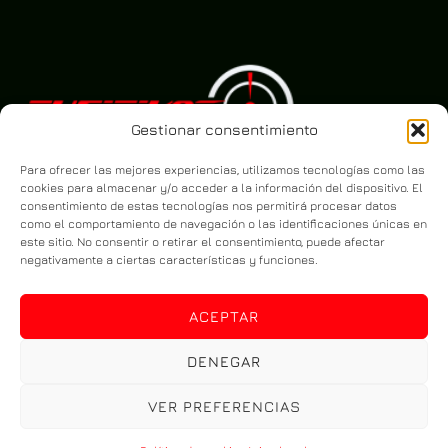
Gestionar consentimiento
Para ofrecer las mejores experiencias, utilizamos tecnologías como las
cookies para almacenar y/o acceder a la información del dispositivo. El
consentimiento de estas tecnologías nos permitirá procesar datos
como el comportamiento de navegación o las identificaciones únicas en
este sitio. No consentir o retirar el consentimiento, puede afectar
negativamente a ciertas características y funciones.
ACEPTAR
DENEGAR
VER PREFERENCIAS