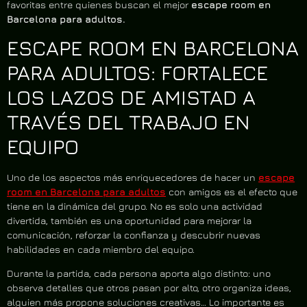
favoritas entre quienes buscan el mejor
escape room en
Barcelona para adultos.
ESCAPE ROOM EN BARCELONA
PARA ADULTOS: FORTALECE
LOS LAZOS DE AMISTAD A
TRAVÉS DEL TRABAJO EN
EQUIPO
Uno de los aspectos más enriquecedores de hacer un
escape
room en Barcelona para adultos
con amigos es el efecto que
tiene en la dinámica del grupo. No es solo una actividad
divertida, también es una oportunidad para mejorar la
comunicación, reforzar la confianza y descubrir nuevas
habilidades en cada miembro del equipo.
Durante la partida, cada persona aporta algo distinto: uno
observa detalles que otros pasan por alto, otro organiza ideas,
alguien más propone soluciones creativas… Lo importante es