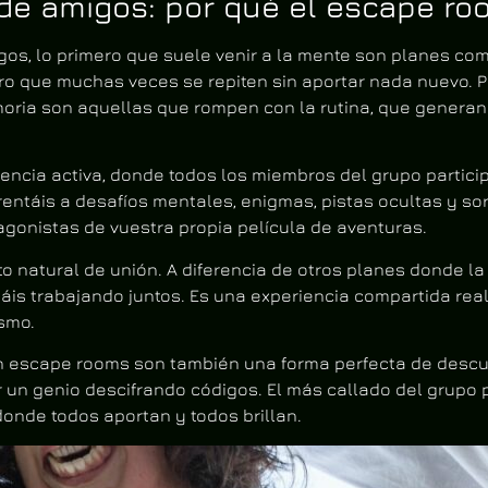
 de amigos: por qué el escape r
, lo primero que suele venir a la mente son planes como 
ero que muchas veces se repiten sin aportar nada nuevo. P
oria son aquellas que rompen con la rutina, que genera
encia activa, donde todos los miembros del grupo partici
rentáis a desafíos mentales, enigmas, pistas ocultas y s
agonistas de vuestra propia película de aventuras.
to natural de unión. A diferencia de otros planes donde la
áis trabajando juntos. Es una experiencia compartida real
smo.
 escape rooms son también una forma perfecta de descub
un genio descifrando códigos. El más callado del grupo p
onde todos aportan y todos brillan.