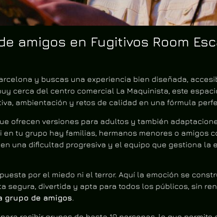
de amigos en Fugitivos Room Esc
arcelona y buscas una experiencia bien diseñada, accesib
uy cerca del centro comercial La Maquinista, este espac
va, ambientación y retos de calidad en una fórmula perfe
que ofrecen versiones para adultos y también adaptacione
 si en tu grupo hay familias, hermanos menores o amigos c
n una dificultad progresiva y el equipo que gestiona la 
uesta por el miedo ni el terror. Aquí la emoción se construy
a segura, divertida y apta para todos los públicos, sin re
a grupo de amigos
.
ra recibir grupos de hasta 10 personas, lo que permite or