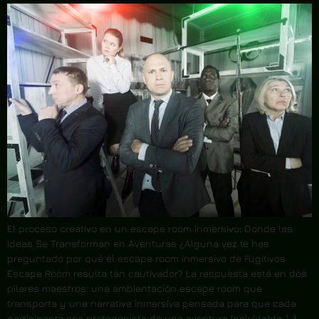
El proceso creativo en un escape room inmersivo: Donde las
Ideas Se Transforman en Aventuras ¿Alguna vez te has
preguntado por qué el escape room inmersivo de Fugitivos
Escape Room resulta tan cautivador? La respuesta está en dos
pilares maestros: una ambientación escape room que
transporta y una narrativa inmersiva pensada para que cada
participante sea protagonista de una aventura inolvidable. […]