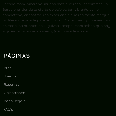
Escape room inmersivo: mucho más que resolver enigmas En
Barcelona, donde la oferta de ocio es tan vibrante como
competitiva, encontrar una experiencia que realmente marque
la diferencia puede parecer un reto. Sin embargo, quienes han
cruzado las puertas de Fugitivos Escape Room saben que hay
algo especial en sus salas. ¿Qué convierte a este […]
PÁGINAS
Blog
Juegos
Reservas
Ubicaciones
Bono Regalo
FAQ’s