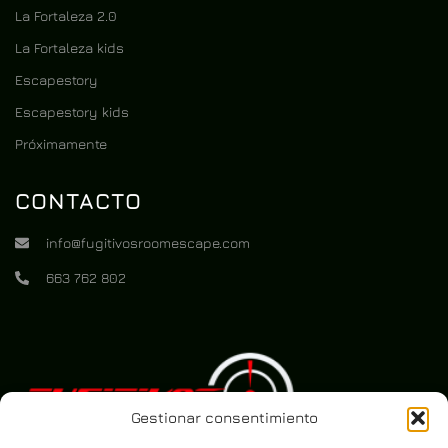
La Fortaleza 2.0
La Fortaleza kids
Escapestory
Escapestory kids
Próximamente
CONTACTO
info@fugitivosroomescape.com
663 762 802
Gestionar consentimiento