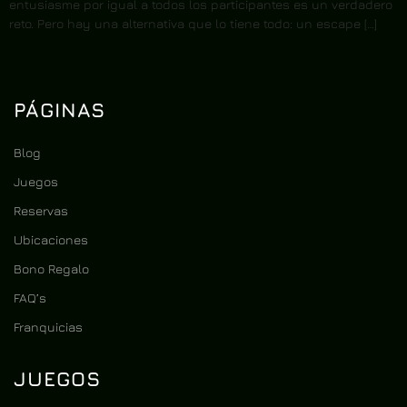
entusiasme por igual a todos los participantes es un verdadero
reto. Pero hay una alternativa que lo tiene todo: un escape […]
PÁGINAS
Blog
Juegos
Reservas
Ubicaciones
Bono Regalo
FAQ’s
Franquicias
JUEGOS